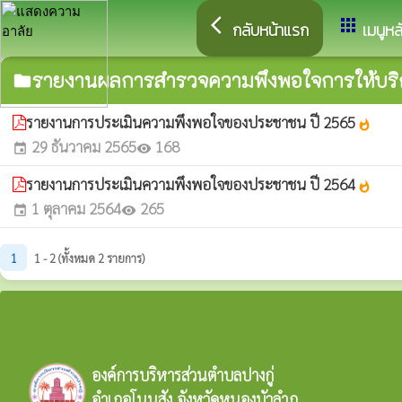
arrow_back_ios
apps
กลับหน้าแรก
เมนูหล
รายงานผลการสำรวจความพึงพอใจการให้บริ
folder
รายงานการประเมินความพึงพอใจของประชาชน ปี 2565
whatshot
29 ธันวาคม 2565
168
event
visibility
รายงานการประเมินความพึงพอใจของประชาชน ปี 2564
whatshot
1 ตุลาคม 2564
265
event
visibility
1
1 - 2 (ทั้งหมด 2 รายการ)
องค์การบริหารส่วนตำบลปางกู่
อำเภอโนนสัง จังหวัดหนองบัวลำภู