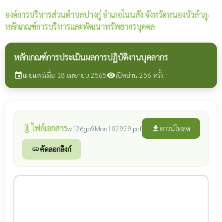
องค์การบริหารส่วนตำบลปางกู่
อำเภอโนนสัง จังหวัดหนองบัวลำภู
›
หลักเกณฑ์การบริหารและพัฒนาทรัพยากรบุคคล
หลักเกณฑ์การประเมินผลการปฏิบัติงานบุคลากร
เผยแพร่เมื่อ 18 เมษายน 2565
เปิดอ่าน 256 ครั้ง
event
visibility
ไฟล์เอกสาร
attach_file
ดาวน์โหลด
w126gp9Mon102929.pdf
file_download
คัดลอกลิงก์
link