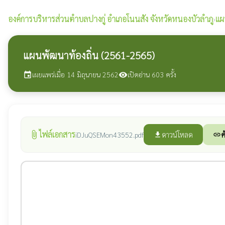
องค์การบริหารส่วนตำบลปางกู่
อำเภอโนนสัง จังหวัดหนองบัวลำภู
›
แผ
แผนพัฒนาท้องถิ่น (2561-2565)
เผยแพร่เมื่อ 14 มิถุนายน 2562
เปิดอ่าน 603 ครั้ง
event
visibility
ไฟล์เอกสาร
attach_file
ดาวน์โหลด
ค
iDJuQSEMon43552.pdf
file_download
link